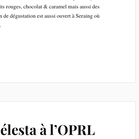
uits rouges, chocolat & caramel mais aussi des
n de dégustation est aussi ouvert à Seraing où
.
élesta à l’OPRL