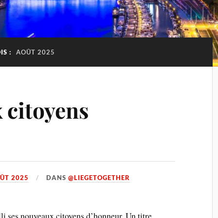
IS :
AOÛT 2025
 citoyens
ÛT 2025
DANS
@LIEGETOGETHER
lli ses nouveaux citoyens d’honneur. Un titre