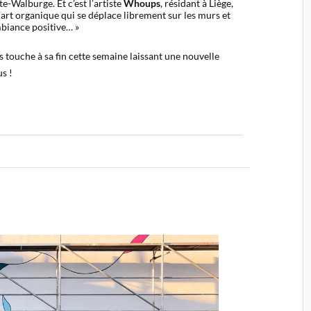
e-Walburge. Et c’est l’artiste
Whoups
, résidant à Liège,
’art organique qui se déplace librement sur les murs et
mbiance positive… »
is touche à sa fin cette semaine laissant une nouvelle
us !