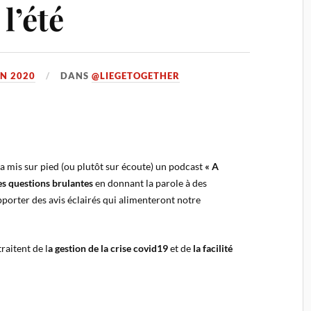
l’été
IN 2020
DANS
@LIEGETOGETHER
 a mis sur pied (ou plutôt sur écoute) un podcast
« A
es questions brulantes
en donnant la parole à des
’apporter des avis éclairés qui alimenteront notre
raitent de l
a gestion de la crise covid19
et de
la facilité