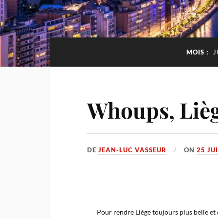
MOIS :
J
Whoups, Liège
DE
JEAN-LUC VASSEUR
ON
25 JU
Pour rendre Liège toujours plus belle et 