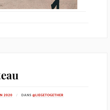
âteau
IN 2020
DANS
@LIEGETOGETHER