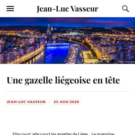
Jean-Luc Vasseur
Une gazelle liégeoise en tête
JEAN-LUC VASSEUR
25 JUIN 2020
Elle court, elle court les gazelles de Liège… Le magazine