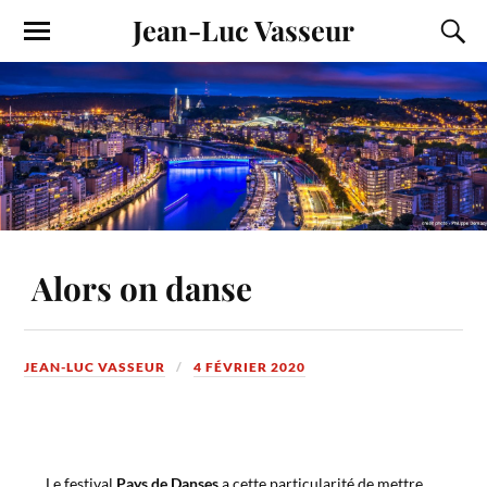
Jean-Luc Vasseur
Alors on danse
JEAN-LUC VASSEUR
4 FÉVRIER 2020
Le festival
Pays de Danses
a cette particularité de mettre