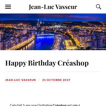
Jean-Luc Vasseur
Happy Birthday Créashop
JEAN-LUC VASSEUR
31 OCTOBRE 2019
Cela fait 5 ans que l’initiative
Créashop
est née à