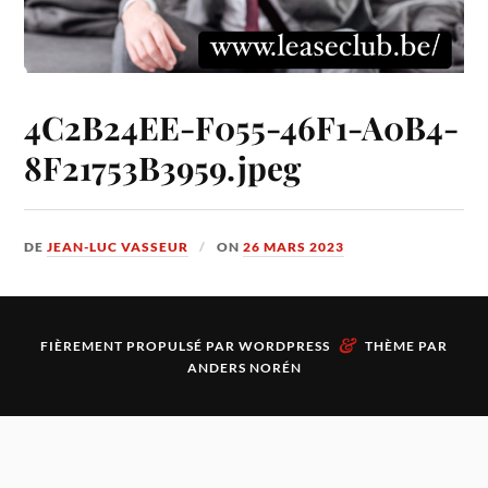
4C2B24EE-F055-46F1-A0B4-
8F21753B3959.jpeg
DE
JEAN-LUC VASSEUR
ON
26 MARS 2023
&
FIÈREMENT PROPULSÉ PAR
WORDPRESS
THÈME PAR
ANDERS NORÉN