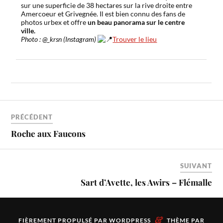
sur une superficie de 38 hectares sur la rive droite entre
Amercoeur et Grivegnée. Il est bien connu des fans de
photos urbex et offre
un beau panorama sur le centre
ville.
Photo : @_krsn (Instagram)
Trouver le lieu
PRÉCÉDENT
Roche aux Faucons
SUIVANT
Sart d’Avette, les Awirs – Flémalle
&
FIÈREMENT PROPULSÉ PAR
WORDPRESS
THÈME PAR