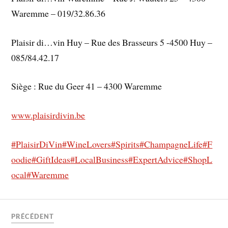
Waremme – 019/32.86.36
Plaisir di…vin Huy – Rue des Brasseurs 5 -4500 Huy –
085/84.42.17
Siège : Rue du Geer 41 – 4300 Waremme
www.plaisirdivin.be
#PlaisirDiVin
#WineLovers
#Spirits
#ChampagneLife
#F
oodie
#GiftIdeas
#LocalBusiness
#ExpertAdvice
#ShopL
ocal
#Waremme
PRÉCÉDENT