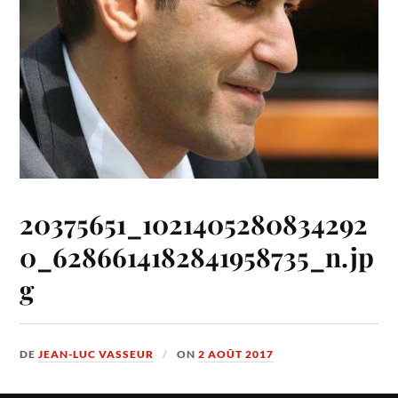
20375651_1021405280834292
0_6286614182841958735_n.jp
g
DE
JEAN-LUC VASSEUR
ON
2 AOÛT 2017