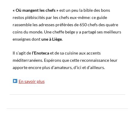
« Où mangent les chefs »
est un peu la bible des bons
restos plébiscités par les chefs eux-même: ce guide
rassemble les adresses préférées de 650 chefs des quatre
coins du monde. Une cheffe belge y a partagé ses meilleurs
enseignes dont
une à Liège
.
Il s’agit de
l’Enoteca
et de sa cuisine aux accents
méditerranéens. Espérons que cette reconnaissance leur
apporte encore plus d’amateurs, d’ici et d’ailleurs.
En savoir plus