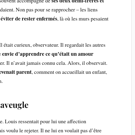
ses deux demi-frères et
s, souvent accompagné de
adaient. Non pas pour se rapprocher – les liens
éviter de rester enfermés
r
, là où les murs pesaient
l était curieux, observateur. Il regardait les autres
envie d’apprendre ce qu’était un amour
te
er. Il n’avait jamais connu cela. Alors, il observait.
venait parent
, comment on accueillait un enfant,
n.
 aveugle
e. Louis ressentait pour lui une affection
is voulu le rejeter. Il ne lui en voulait pas d’être