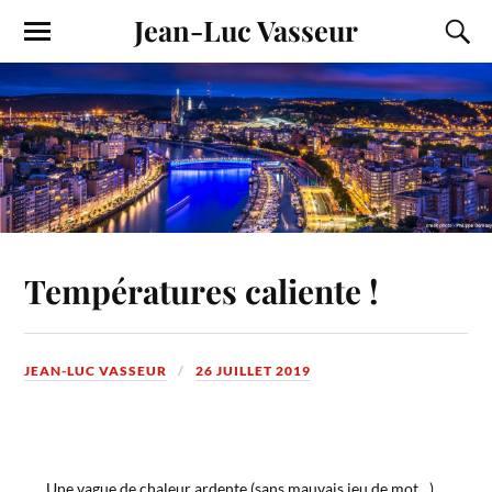
Jean-Luc Vasseur
Températures caliente !
JEAN-LUC VASSEUR
26 JUILLET 2019
Une vague de chaleur ardente (sans mauvais jeu de mot…)