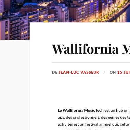
Wallifornia
DE
JEAN-LUC VASSEUR
ON
15 JU
Le Wallifornia MusicTech
est un hub uniq
ups, des professionnels, des génies des t
activités est un festival annuel qui, cett